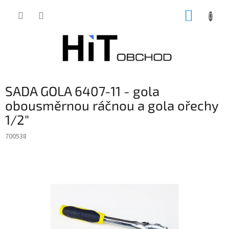
Přejít
NÁKUP
na
obsah
KOŠÍK
SADA GOLA 6407-11 - gola
obousměrnou ráčnou a gola ořechy
1/2"
700538