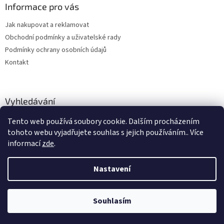
Informace pro vás
Jak nakupovat a reklamovat
Obchodní podmínky a uživatelské rady
Podmínky ochrany osobních údajů
Kontakt
Vyhledávání
Tento web používá soubory cookie. Dalším procházením
HLEDAT
tohoto webu vyjadřujete souhlas s jejich používáním.. Více
informací
zde
.
Nastavení
Vytvořil Shoptet
Souhlasím
Copyright 2026
hitobchod
. Všechna práva vyhrazena.