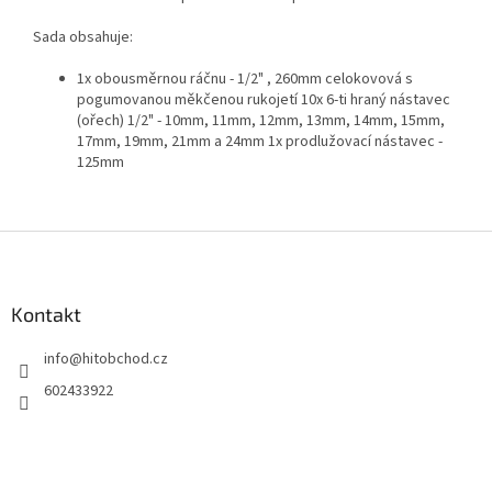
Sada obsahuje:
1x obousměrnou ráčnu - 1/2" , 260mm celokovová s
pogumovanou měkčenou rukojetí 10x 6-ti hraný nástavec
(ořech) 1/2" - 10mm, 11mm, 12mm, 13mm, 14mm, 15mm,
17mm, 19mm, 21mm a 24mm 1x prodlužovací nástavec -
125mm
Z
á
p
a
Kontakt
t
info
@
hitobchod.cz
í
602433922