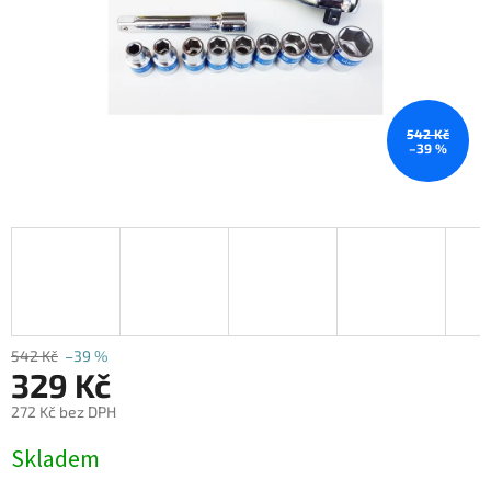
542 Kč
–39 %
542 Kč
–39 %
329 Kč
272 Kč bez DPH
Měrná
Skladem
cena: