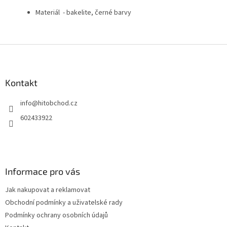
Materiál - bakelite, černé barvy
Z
á
p
a
Kontakt
t
info
@
hitobchod.cz
í
602433922
Informace pro vás
Jak nakupovat a reklamovat
Obchodní podmínky a uživatelské rady
Podmínky ochrany osobních údajů