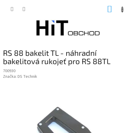
Přejít
NÁKUP
na
obsah
KOŠÍK
RS 88 bakelit TL - náhradní
bakelitová rukojeť pro RS 88TL
700930
Značka:
DS Technik