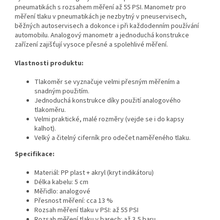
pneumatikách s rozsahem měření až 55 PSI. Manometr pro
měření tlaku v pneumatikách je nezbytný v pneuservisech,
běžných autoservisech a dokonce i při každodenním používání
automobilu. Analogový manometr a jednoduchá konstrukce
zařízení zajišťují vysoce přesné a spolehlivé měření.
Vlastnosti produktu:
Tlakoměr se vyznačuje velmi přesným měřením a
snadným použitím.
Jednoduchá konstrukce díky použití analogového
tlakoměru.
Velmi praktické, malé rozměry (vejde se i do kapsy
kalhot).
Velký a čitelný ciferník pro odečet naměřeného tlaku.
Specifikace:
Materiál: PP plast + akryl (kryt indikátoru)
Délka kabelu: 5 cm
Měřidlo: analogové
Přesnost měření: cca 13 %
Rozsah měření tlaku v PSI: až 55 PSI
Rozsah měření tlaku v barech: až 3,5 baru