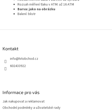
Rozsah měření tlaku v ATM: až 16 ATM
Barva: jako na obrázku
Balení: blistr
Z
á
p
a
Kontakt
t
info
@
hitobchod.cz
í
602433922
Informace pro vás
Jak nakupovat a reklamovat
Obchodní podmínky a uživatelské rady