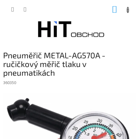
Přejít
NÁKUP
na
obsah
KOŠÍK
Pneuměřič METAL-AG570A -
ručičkový měřič tlaku v
pneumatikách
360350