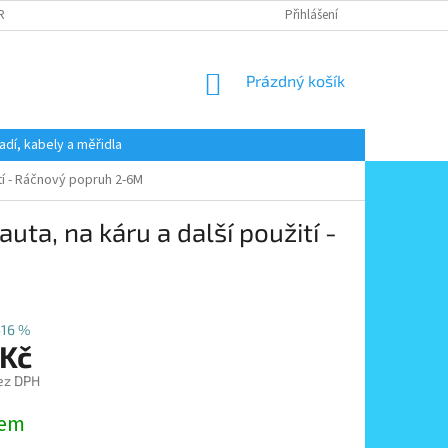
 RADY
PODMÍNKY OCHRANY OSOBNÍCH ÚDAJŮ
Přihlášení
KONTAKT
NÁKUPNÍ
Prázdný košík
KOŠÍK
adí, kabely a měřidla
tí - Ráčnový popruh 2-6M
ta, na káru a další použití -
–16 %
 Kč
ez DPH
dem