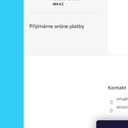
499 Kč
Přijímáme online platby
Z
á
p
a
t
Kontakt
í
info
@
60243