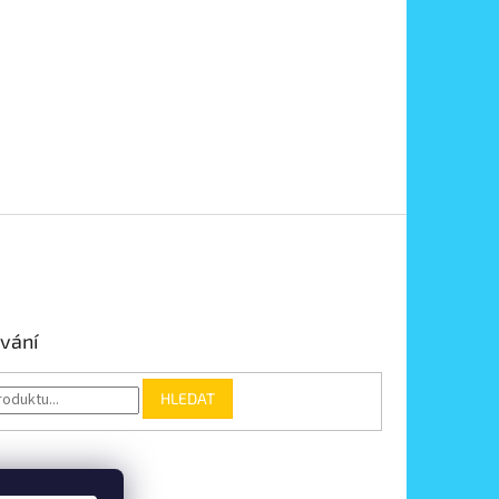
vání
HLEDAT