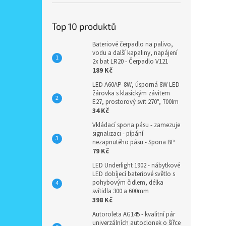
Top 10 produktů
Bateriové čerpadlo na palivo,
vodu a další kapaliny, napájení
2x bat LR20 - Čerpadlo V121
189 Kč
LED A60AP-8W, úsporná 8W LED
žárovka s klasickým závitem
E27, prostorový svit 270°, 700lm
34 Kč
Vkládací spona pásu - zamezuje
signalizaci - pípání
nezapnutého pásu - Spona BP
79 Kč
LED Underlight 1902 - nábytkové
LED dobíjecí bateriové světlo s
pohybovým čidlem, délka
svítidla 300 a 600mm
398 Kč
Autoroleta AG145 - kvalitní pár
univerzálních autoclonek o šířce