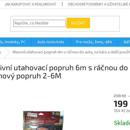
JAK NAKUPOVAT A REKLAMOVAT
OBCHODNÍ PODMÍNKY A UŽIVATELSKÉ
HLEDAT
ly, Hodinky, PC
Auto moto kolo
Pro muže, ženy, děti
Nář
y
Masivní utahovací popruh 6m s ráčnou do auta, na káru a další použi
vní utahovací popruh 6m s ráčnou do au
nový popruh 2-6M
238 Kč
199
164 Kč b
Měrná
Skla
cena: