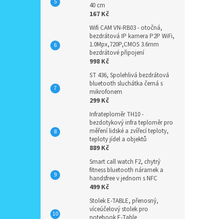
40 cm
167 Kč
Wifi CAM VN-RB03 - otočná,
bezdrátová IP kamera P2P WiFi,
1.0Mpx,720P,CMOS 3.6mm
bezdrátové připojení
998 Kč
ST 436, Spolehlivá bezdrátová
bluetooth sluchátka černá s
mikrofonem
299 Kč
Infrateploměr TH10 -
bezdotykový infra teploměr pro
měření lidské a zvířecí teploty,
teploty jídel a objektů
889 Kč
Smart call watch F2, chytrý
fitness bluetooth náramek a
handsfree v jednom s NFC
499 Kč
Stolek E-TABLE, přenosný,
víceúčelový stolek pro
notebook E-Table