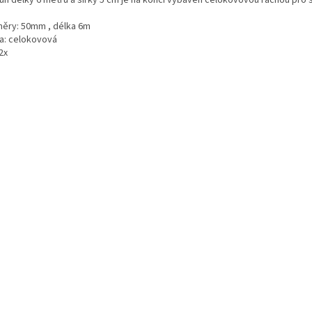
uh délky 6 metrů a šířky 5 cm je na konci vybaven celokovovou ráčnou pro 
ěry: 50mm , délka 6m
a: celokovová
2x