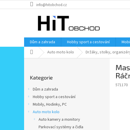
Přejít
info@hitobchod.cz
na
obsah
Dům a zahrada
Hobby sport a cestování
Mobi
Domů
Auto moto kolo
Držáky, stolky, organizér
P
Masi
o
Přeskočit
s
Ráč
Kategorie
kategorie
t
571170
r
Dům a zahrada
a
Hobby sport a cestování
n
Mobily, Hodinky, PC
n
í
Auto moto kolo
p
Auto kamery a monitory
a
Parkovací systémy a čidla