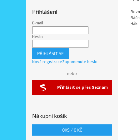
Popr
Přihlášení
Rozm
Ráčn
E-mail
Hák: 
Heslo
PŘIHLÁSIT SE
Nová registrace
Zapomenuté heslo
nebo
Přihlásit se přes Seznam
Nákupní košík
0
KS /
0 KČ