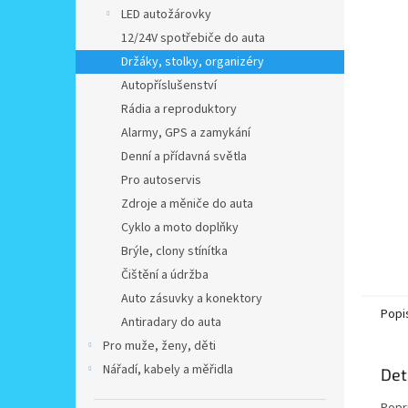
n
LED autožárovky
e
12/24V spotřebiče do auta
l
Držáky, stolky, organizéry
Autopříslušenství
Rádia a reproduktory
Alarmy, GPS a zamykání
Denní a přídavná světla
Pro autoservis
Zdroje a měniče do auta
Cyklo a moto doplňky
Brýle, clony stínítka
Čištění a údržba
Auto zásuvky a konektory
Popi
Antiradary do auta
Pro muže, ženy, děti
Nářadí, kabely a měřidla
Det