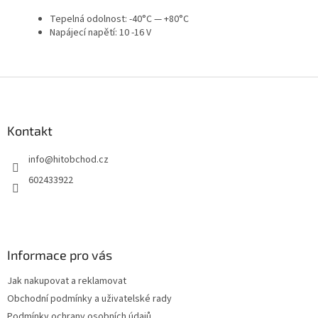
Tepelná odolnost: -40°C — +80°C
Napájecí napětí: 10 -16 V
Z
á
p
a
Kontakt
t
info
@
hitobchod.cz
í
602433922
Informace pro vás
Jak nakupovat a reklamovat
Obchodní podmínky a uživatelské rady
Podmínky ochrany osobních údajů