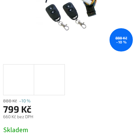
888 Kč
–10 %
888 Kč
–10 %
799 Kč
660 Kč bez DPH
Měrná
Skladem
cena: