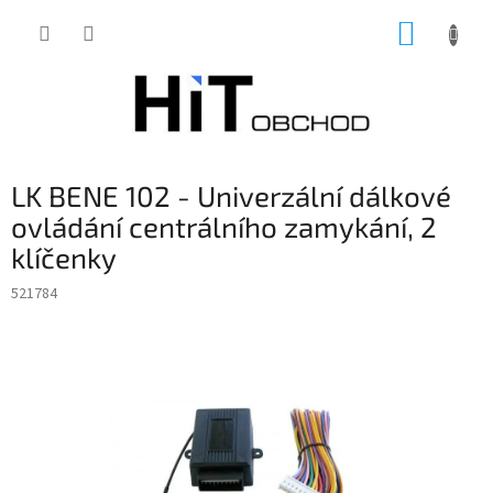
Přejít
NÁKUP
na
obsah
KOŠÍK
LK BENE 102 - Univerzální dálkové
ovládání centrálního zamykání, 2
klíčenky
521784