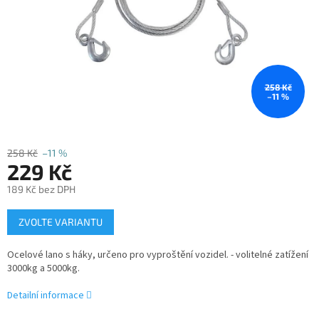
258 Kč
–11 %
258 Kč
–11 %
229 Kč
189 Kč bez DPH
Měrná
ZVOLTE VARIANTU
cena:
Ocelové lano s háky, určeno pro vyproštění vozidel. - volitelné zatížení
3000kg a 5000kg.
Detailní informace