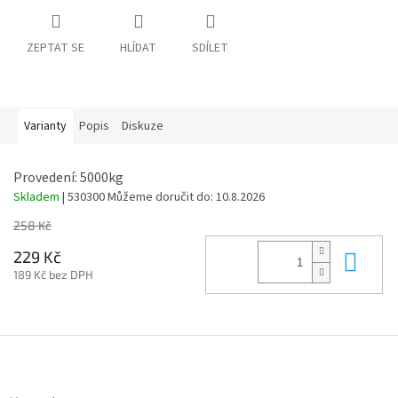
ZEPTAT SE
HLÍDAT
SDÍLET
Varianty
Popis
Diskuze
Provedení: 5000kg
Skladem
| 530300
Můžeme doručit do:
10.8.2026
258 Kč
Do 
229 Kč
189 Kč bez DPH
Z
á
p