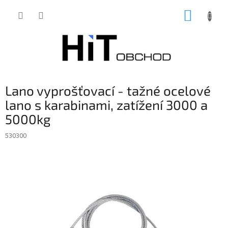
Přejít
NÁKUP
na
obsah
KOŠÍK
Lano vyprošťovací - tažné ocelové
lano s karabinami, zatížení 3000 a
5000kg
530300