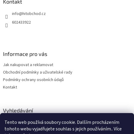
a
Kontakt
t
info
@
hitobchod.cz
í
602433922
Informace pro vás
Jak nakupovat a reklamovat
Obchodní podmínky a uživatelské rady
Podmínky ochrany osobních údajů
Kontakt
Vyhledávání
Tento web používá soubory cookie. Dalším procházením
HLEDAT
tohoto webu vyjadřujete souhlas s jejich používáním.. Více