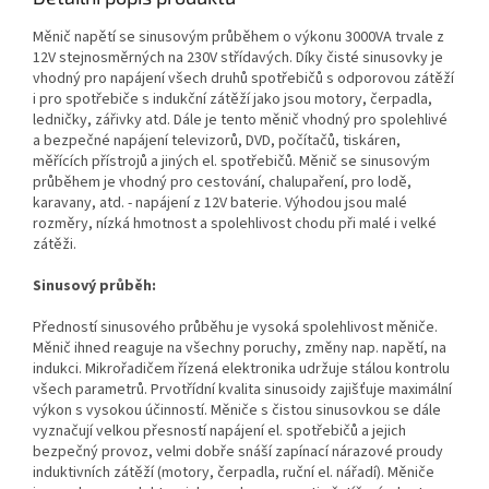
Měnič napětí se sinusovým průběhem o výkonu 3000VA trvale z
12V stejnosměrných na 230V střídavých. Díky čisté sinusovky je
vhodný pro napájení všech druhů spotřebičů s odporovou zátěží
i pro spotřebiče s indukční zátěží jako jsou motory, čerpadla,
ledničky, zářivky atd. Dále je tento měnič vhodný pro spolehlivé
a bezpečné napájení televizorů, DVD, počítačů, tiskáren,
měřících přístrojů a jiných el. spotřebičů. Měnič se sinusovým
průběhem je vhodný pro cestování, chalupaření, pro lodě,
karavany, atd. - napájení z 12V baterie. Výhodou jsou malé
rozměry, nízká hmotnost a spolehlivost chodu při malé i velké
zátěži.
Sinusový průběh:
Předností sinusového průběhu je vysoká spolehlivost měniče.
Měnič ihned reaguje na všechny poruchy, změny nap. napětí, na
indukci. Mikrořadičem řízená elektronika udržuje stálou kontrolu
všech parametrů. Prvotřídní kvalita sinusoidy zajišťuje maximální
výkon s vysokou účinností. Měniče s čistou sinusovkou se dále
vyznačují velkou přesností napájení el. spotřebičů a jejich
bezpečný provoz, velmi dobře snáší zapínací nárazové proudy
induktivních zátěží (motory, čerpadla, ruční el. nářadí). Měniče