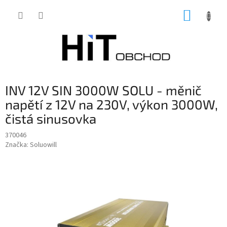
Přejít
NÁKUP
na
obsah
KOŠÍK
INV 12V SIN 3000W SOLU - měnič
napětí z 12V na 230V, výkon 3000W,
čistá sinusovka
370046
Značka:
Soluowill