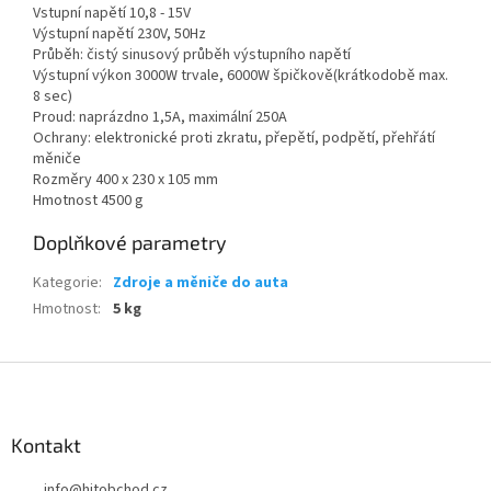
Vstupní napětí 10,8 - 15V
Výstupní napětí 230V, 50Hz
Průběh: čistý sinusový průběh výstupního napětí
Výstupní výkon 3000W trvale, 6000W špičkově(krátkodobě max.
8 sec)
Proud: naprázdno 1,5A, maximální 250A
Ochrany: elektronické proti zkratu, přepětí, podpětí, přehřátí
měniče
Rozměry 400 x 230 x 105 mm
Hmotnost 4500 g
Doplňkové parametry
Kategorie
:
Zdroje a měniče do auta
Hmotnost
:
5 kg
Z
á
p
a
Kontakt
t
info
@
hitobchod.cz