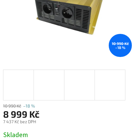
10 990 Kč
–18 %
10 990 Kč
–18 %
8 999 Kč
7 437 Kč bez DPH
Měrná
Skladem
cena: