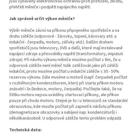
jsou vybaveny elektronickou ochranou proti přetížení, zkratu,
přehřátí měniče i podpětí napájecího napětí.
Jak správně určit výkon měniče?
Výběr měniče závisí na příkonu připojeného spotřebiče a na
druhu zátěže (odporové - žárovky, topení, kávovary atd. a
indukční - čerpadla, motory, zářivky atd.). Dalším druhem
spotřebičů jsou televizory, DVD a další, které mají instalované
napájecí zdroje a převodníky napětí (transformátory, impulsní
zdroje). Při návrhu výkonu měniče musíme počítat s tím, že u
odporové zátěže není měnič tolik zatěžován jako při zátěži
indukční, proto musíme počítat u indukční zátěže s 30 - 50%
rezervou výkonu. Dále musíme u motorů (např. čerpadel) počítat
s rozběhovým kondenzátorem, který při startu příkon motoru
znásobí i 3x (lednice, motory, čerpadla). Počítejte také, že na
štítku motoru nejsou uváděny startovací příkony, ale příkon
pouze při chodu motoru. Stejné je to i u televizorů se standardní
obrazovkou, kde musíte počítat při zapnutí k nárůstu příkonu
(demagnetizace obrazovky a nabíjení nap. kondenzátorů) i
několikanásobně. U odporové zátěže tento problém odpadá.
Technická data: