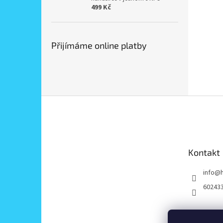
499 Kč
Přijímáme online platby
Z
á
p
a
t
Kontakt
í
info
@
60243