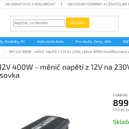
JAK NAKUPOVAT A REKLAMOVAT
OBCHODNÍ PODMÍNKY A UŽIVATELSKÉ
HLEDAT
ly, Hodinky, PC
Auto moto kolo
Pro muže, ženy, děti
Nář
INV 12V 400W - měnič napětí z 12V na 230V, výkon 400W modifikovaná 
 12V 400W - měnič napětí z 12V na 23
usovka
1 268 Kč
899
743 Kč b
Měrná
Skla
cena: