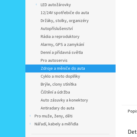
n
LED autožárovky
e
12/24V spotřebiče do auta
l
Držáky, stolky, organizéry
Autopříslušenství
Rádia a reproduktory
Alarmy, GPS a zamykání
Denní a přídavná světla
Pro autoservis
Zdroje a měniče do auta
Cyklo a moto doplňky
Brýle, clony stínítka
Čištění a údržba
Auto zásuvky a konektory
Antiradary do auta
Popi
Pro muže, ženy, děti
Nářadí, kabely a měřidla
Det