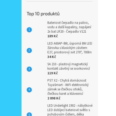
Top 10 produktů
Bateriové čerpadlo na palivo,
vodu a další kapaliny, napájení
2x bat LR20 - Čerpadlo V121
189 Kč
LED A60AP-8W, úsporná 8W LED
žárovka s klasickým závitem
E27, prostorový svit 270°, 700lm
34 Kč
SA 210 - plastový magnetický
kontakt závrtný se svorkovnicí
119 Kč
PST X2 - Chytrá domácnost
TuyaSmart - WiFi elektronický
zámek se čtečkou otisků,
čtečkou karet a klávesnicí
2 898 Kč
LED Underlight 1902 - nábytkové
LED dobíjecí bateriové světlo s
pohybovým čidlem, délka