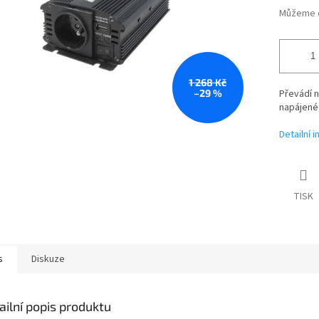
Můžeme d
1 268 Kč
–29 %
Převádí n
napájené
Detailní 
TISK
s
Diskuze
ailní popis produktu