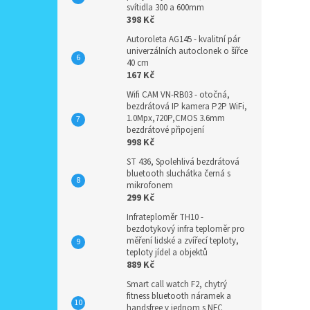
svítidla 300 a 600mm
398 Kč
Autoroleta AG145 - kvalitní pár
univerzálních autoclonek o šířce
40 cm
167 Kč
Wifi CAM VN-RB03 - otočná,
bezdrátová IP kamera P2P WiFi,
1.0Mpx,720P,CMOS 3.6mm
bezdrátové připojení
998 Kč
ST 436, Spolehlivá bezdrátová
bluetooth sluchátka černá s
mikrofonem
299 Kč
Infrateploměr TH10 -
bezdotykový infra teploměr pro
měření lidské a zvířecí teploty,
teploty jídel a objektů
889 Kč
Smart call watch F2, chytrý
fitness bluetooth náramek a
handsfree v jednom s NFC