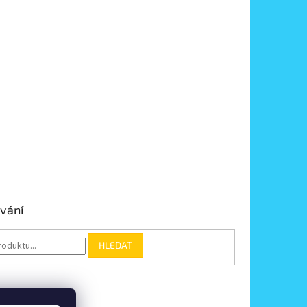
vání
HLEDAT