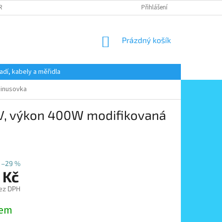
 RADY
PODMÍNKY OCHRANY OSOBNÍCH ÚDAJŮ
Přihlášení
KONTAKT
NÁKUPNÍ
Prázdný košík
KOŠÍK
adí, kabely a měřidla
sinusovka
0V, výkon 400W modifikovaná
–29 %
 Kč
ez DPH
dem