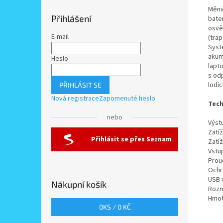
Měni
Přihlášení
bater
osvět
E-mail
(tra
Systé
akum
Heslo
lapto
s od
lodí
PŘIHLÁSIT SE
Nová registrace
Zapomenuté heslo
Tech
nebo
Výstu
Zatí
Přihlásit se přes Seznam
Zatí
Vstup
Prou
Ochra
USB 
Nákupní košík
Rozm
Hmot
0
KS /
0 KČ