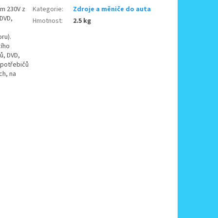
ím 230V z
Kategorie
:
Zdroje a měniče do auta
 DVD,
Hmotnost
:
2.5 kg
ru).
cího
ů, DVD,
spotřebičů
ch, na