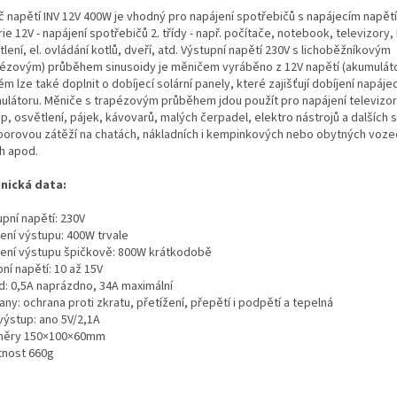
č napětí INV 12V 400W je vhodný pro napájení spotřebičů s napájecím napět
ie 12V - napájení spotřebičů 2. třídy - např. počítače, notebook, televizory,
lení, el. ovládání kotlů, dveří, atd. Výstupní napětí 230V s lichoběžníkovým
pézovým) průběhem sinusoidy je měničem vyráběno z 12V napětí (akumuláto
m lze také doplnit o dobíjecí solární panely, které zajišťují dobíjení napáje
ulátoru. Měniče s trapézovým průběhem jdou použít pro napájení televizor
p, osvětlení, pájek, kávovarů, malých čerpadel, elektro nástrojů a dalších 
porovou zátěží na chatách, nákladních i kempinkových nebo obytných voze
ch apod.
nická data:
pní napětí: 230V
žení výstupu: 400W trvale
žení výstupu špičkově: 800W krátkodobě
ní napětí: 10 až 15V
d: 0,5A naprázdno, 34A maximální
ny: ochrana proti zkratu, přetížení, přepětí i podpětí a tepelná
výstup: ano 5V/2,1A
ěry 150×100×60mm
nost 660g