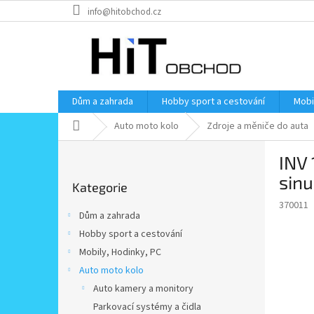
Přejít
info@hitobchod.cz
na
obsah
Dům a zahrada
Hobby sport a cestování
Mobi
Domů
Auto moto kolo
Zdroje a měniče do auta
P
INV
o
Přeskočit
s
sin
Kategorie
kategorie
t
370011
r
Dům a zahrada
a
Hobby sport a cestování
n
Mobily, Hodinky, PC
n
í
Auto moto kolo
p
Auto kamery a monitory
a
Parkovací systémy a čidla