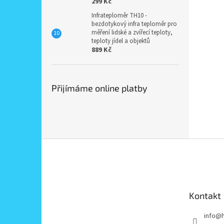
299 Kč
Infrateploměr TH10 -
bezdotykový infra teploměr pro
měření lidské a zvířecí teploty,
teploty jídel a objektů
889 Kč
Přijímáme online platby
Z
á
p
a
t
Kontakt
í
info
@