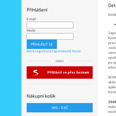
Det
Přihlášení
Dodá
E-mail
Heslo
Zapoj
Komu
prac
PŘIHLÁSIT SE
zasí
Nová registrace
Zapomenuté heslo
serv
opušt
nebo
po u
infor
Přihlásit se přes Seznam
NOVI
aktiv
apli
histo
Nákupní košík
ZDA
máme
0
KS /
0 KČ
možn