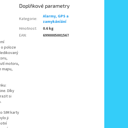
Doplňkové parametry
Alarmy, GPS a
Kategorie
:
zamykáníání
Hmotnost
:
0.6 kg
EAN
:
6990005001567
umí
 o poloze
 dedikovaný
toru,
nutí motoru,
e mapu,
nku:
ine. Díky
azit si
.
to SIM karty
lo ji
otní