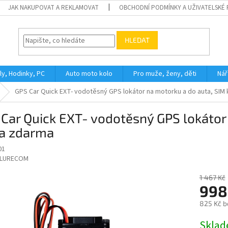
JAK NAKUPOVAT A REKLAMOVAT
OBCHODNÍ PODMÍNKY A UŽIVATELSKÉ
HLEDAT
ly, Hodinky, PC
Auto moto kolo
Pro muže, ženy, děti
Nář
GPS Car Quick EXT- vodotěsný GPS lokátor na motorku a do auta, SIM
Car Quick EXT- vodotěsný GPS lokátor
ta zdarma
01
LURECOM
1 467 Kč
998
825 Kč b
Měrná
Skla
cena: