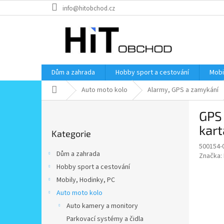
Přejít
info@hitobchod.cz
na
obsah
Dům a zahrada
Hobby sport a cestování
Mobi
Domů
Auto moto kolo
Alarmy, GPS a zamykání
P
GPS 
o
Přeskočit
s
kar
Kategorie
kategorie
t
500154-
r
Dům a zahrada
Značka:
a
Hobby sport a cestování
n
Mobily, Hodinky, PC
n
í
Auto moto kolo
p
Auto kamery a monitory
a
Parkovací systémy a čidla