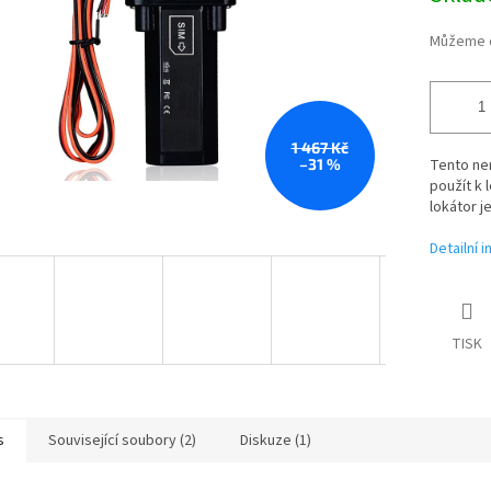
Můžeme d
1 467 Kč
–31 %
Tento ne
použít k 
lokátor j
Detailní 
TISK
s
Související soubory (2)
Diskuze (1)