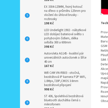
128 Kč
EX 3304-125MM, řezný kotouč
na dřevo o průměru 125mm pro
vložení do úhlové brusky -
rozbrusky
Tech
198 Kč
LED Underlight 1902 - nábytkové
Prov
LED dobíjecí bateriové světlo s
Mater
pohybovým čidlem, délka
Barv
svítidla 300 a 600mm
GSM 
398 Kč
Nebl
Autoroleta AG145 - kvalitní pár
Plno
univerzálních autoclonek o šířce
SIM: 
40 cm
Dete
167 Kč
Akce
Wifi CAM VN-RB03 - otočná,
Upozo
bezdrátová IP kamera P2P WiFi,
mapě,
1.0Mpx,720P,CMOS 3.6mm
Napá
bezdrátové připojení
Prov
998 Kč
Rozm
ST 436, Spolehlivá bezdrátová
Hmot
bluetooth sluchátka černá s
Obsa
mikrofonem