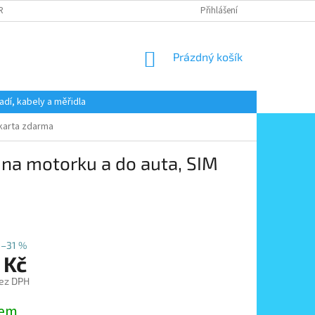
 RADY
PODMÍNKY OCHRANY OSOBNÍCH ÚDAJŮ
Přihlášení
KONTAKT
NÁKUPNÍ
Prázdný košík
KOŠÍK
adí, kabely a měřidla
 karta zdarma
 na motorku a do auta, SIM
–31 %
 Kč
ez DPH
dem