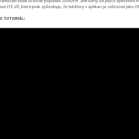
ramování bude účtován poplatek 250+DPH. Jiné karty od jiných operátorů 
ut LTE síť, která jinak způsobuje, že lokátory v aplikaci je zobrazen jako Off
O TUTORIÁL: