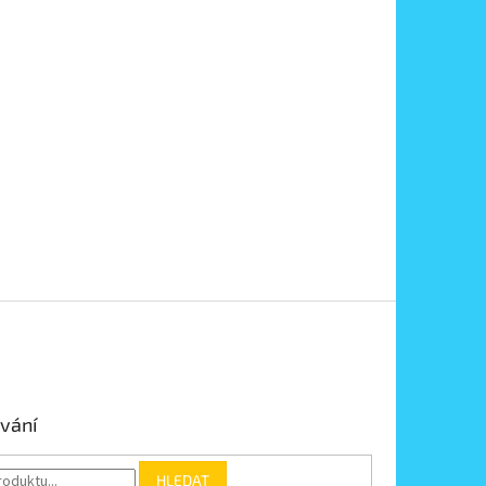
vání
HLEDAT