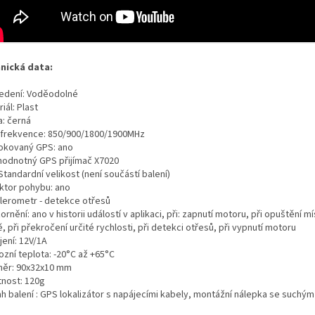
nická data:
edení: Voděodolné
iál: Plast
a: černá
frekvence: 850/900/1800/1900MHz
okovaný GPS: ano
hodnotný GPS přijímač X7020
Standardní velikost (není součástí balení)
ktor pohybu: ano
lerometr - detekce otřesů
rnění: ano v historii událostí v aplikaci, při: zapnutí motoru, při opuštění mí
 při překročení určité rychlosti, při detekci otřesů, při vypnutí motoru
jení: 12V/1A
ozní teplota: -20°C až +65°C
ěr: 90x32x10 mm
nost: 120g
h balení : GPS lokalizátor s napájecími kabely, montážní nálepka se suchý