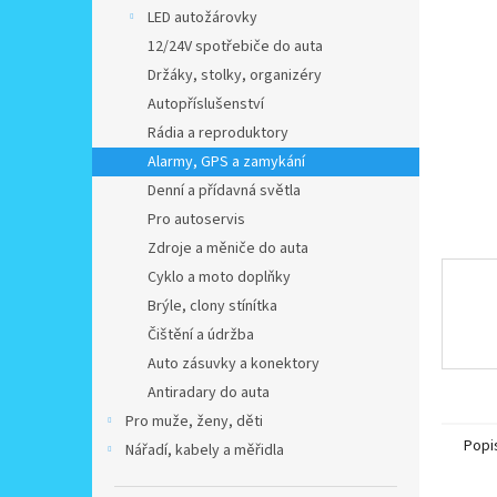
n
LED autožárovky
e
12/24V spotřebiče do auta
l
Držáky, stolky, organizéry
Autopříslušenství
Rádia a reproduktory
Alarmy, GPS a zamykání
Denní a přídavná světla
Pro autoservis
Zdroje a měniče do auta
Cyklo a moto doplňky
Brýle, clony stínítka
Čištění a údržba
Auto zásuvky a konektory
Antiradary do auta
Pro muže, ženy, děti
Popi
Nářadí, kabely a měřidla