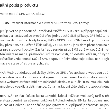
ailní popis produktu
váme model GPS Car Quick EXT
SMS
- zasílání informace o aktivaci ACC formou SMS zprávy
ení je velice jednoduché - stačí vložit běžnou SIM kartu a připojit napájení.
nikace a nastavení se provádí přes jednoduché SMS příkazy. GPS lokátor 
ovat ve dvou módech - Aplikace, SMS a GPRS mód. V SMS módu jsou zprávy
lány přes SMS na uložená čísla (až 3), v GPRS módu jsou data přenášena na
er pro sledování polohy. Zasílání upozornění přes SMS zprávy: spuštění mo
ění místa na mapě, překročení určité rychlosti, při detekci otřesů, při vyp
jetí určité vzdálenosti. Každá SMS s upozorněním obsahuje odkaz na Googl
mace o stavu přístroje a rychlosti.
NKA: Možnost dokoupení služby aktivace GPS přes aplikaci a webovou strá
ace zahrnuje unikátní uživatelské jméno, zprovoznění lokátoru do stavu Onl
kaci a webové stránce můžete následně sledovat aktuální trasu vozidla, zobr
rii pohybu vozidla a další funkce. Cena nastavení této služby je zpoplatněna
RMA - DÁREK
funkční SIM karta GoMobil, kde si můžete zvolit svůj tarif. U té
 stoprocentně zaručenou funkčnost. Pokud nebude SIM karta dodána, neby
é zaslat z důvodu nedodání od poskytovatele. V případě požadavku na prv