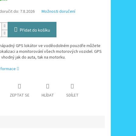
oručit do:
7.8.2026
Možnosti doručení
Přidat do košíku
nápadný GPS lokátor ve voděodolném pouzdře můžete
lokalizaci a monitorování všech motorových vozidel. GPS
e vhodný jak do auta, tak na motorku.
informace
ZEPTAT SE
HLÍDAT
SDÍLET