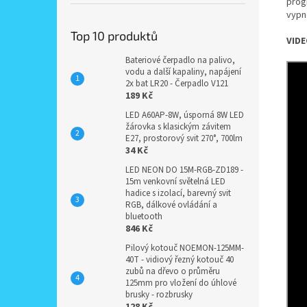
prog
vypno
Top 10 produktů
VIDE
Bateriové čerpadlo na palivo,
vodu a další kapaliny, napájení
2x bat LR20 - Čerpadlo V121
189 Kč
LED A60AP-8W, úsporná 8W LED
žárovka s klasickým závitem
E27, prostorový svit 270°, 700lm
34 Kč
LED NEON DO 15M-RGB-ZD189 -
15m venkovní světelná LED
hadice s izolací, barevný svit
RGB, dálkové ovládání a
bluetooth
846 Kč
Pilový kotouč NOEMON-125MM-
40T - vidiový řezný kotouč 40
zubů na dřevo o průměru
125mm pro vložení do úhlové
brusky - rozbrusky