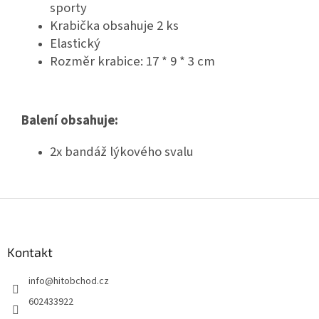
sporty
Krabička obsahuje 2 ks
Elastický
Rozměr krabice: 17 * 9 * 3 cm
Balení obsahuje:
2x bandáž lýkového svalu
Z
á
p
a
Kontakt
t
info
@
hitobchod.cz
í
602433922