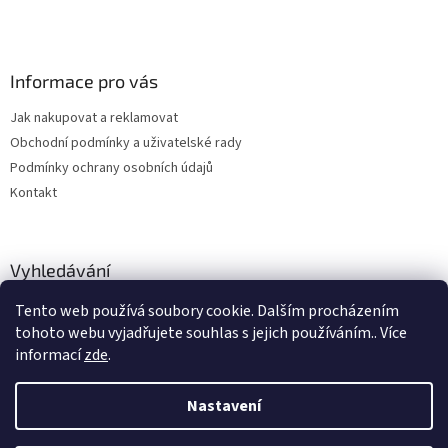
Informace pro vás
Jak nakupovat a reklamovat
Obchodní podmínky a uživatelské rady
Podmínky ochrany osobních údajů
Kontakt
Vyhledávání
Tento web používá soubory cookie. Dalším procházením
HLEDAT
tohoto webu vyjadřujete souhlas s jejich používáním.. Více
informací
zde
.
Nastavení
Vytvořil Shoptet