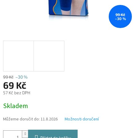
99 Kč
–30 %
99 Kč
–30 %
69 Kč
57 Kč bez DPH
Měrná
Skladem
cena:
Můžeme doručit do:
11.8.2026
Možnosti doručení
Přidat do košíku