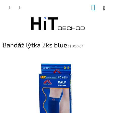
Přejít
NÁKUP
na
obsah
KOŠÍK
Bandáž lýtka 2ks blue
319050-07