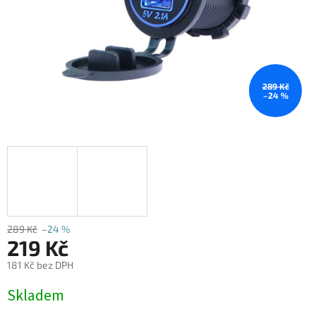
289 Kč
–24 %
289 Kč
–24 %
219 Kč
181 Kč bez DPH
Měrná
Skladem
cena: