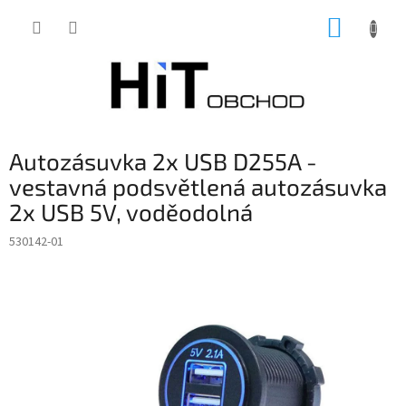
Přejít
NÁKUP
na
obsah
KOŠÍK
Autozásuvka 2x USB D255A -
vestavná podsvětlená autozásuvka
2x USB 5V, voděodolná
530142-01