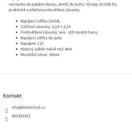
vestavbu do palubní desky, dveří, do kufru. Výstup 2x USB 5V,
praktické a efektní podsvětlení zásuvky.
Napájecí zdířka 2xUSB,
Zatížení zásuvky: 2,1A + 2,1A
Podsvětlení zásuvky: ano - LED modré barvy
Napájecí zdířka do auta.
Napájení: 12V
Klidový odběr méně než 4mA
Montážní otvor: 30mm
Z
á
p
a
Kontakt
t
info
@
hitobchod.cz
í
602433922