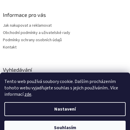
Informace pro vás
Jak nakupovat a reklamovat
Obchodní podmínky a uživatelské rady
Podmínky ochrany osobních údajů
Kontakt
Vyhledávání
Tento web používá soubory cookie. Dalším procházením
HLEDAT
tohoto webu vyjadřujete souhlas s jejich používáním.. Více
informací
zde
.
Nastavení
Vytvořil Shoptet
Souhlasím
Copyright 2026
hitobchod
. Všechna práva vyhrazena.